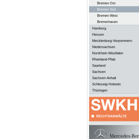
Bremen Ost
Bremen Süd
Bremen West
Bremerhaven
Hamburg
Hessen
Mecklenburg-Vorpommern
Niedersachsen
Nordrhein-Westfalen
Rheinland-Pfalz
Saarland
Sachsen
Sachsen-Anhalt
Schleswig-Holstein
Thüringen