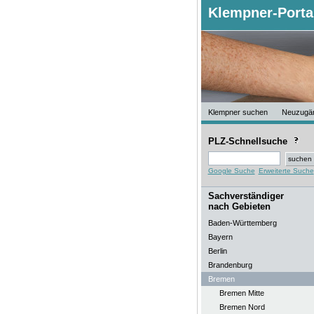
Klempner-Porta
Klempner suchen
Neuzugä
PLZ-Schnellsuche
Google Suche
Erweiterte Suche
Sachverständiger
nach Gebieten
Baden-Württemberg
Bayern
Berlin
Brandenburg
Bremen
Bremen Mitte
Bremen Nord