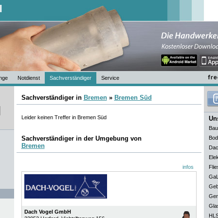
l
nge
Notdienst
Sachverständiger
Service
Sachverständiger in
Bremen
»
Bremen Süd
Leider keinen Treffer in Bremen Süd
Uns
Bau
Sachverständiger in der Umgebung von
Bod
Bremen
Dac
Elek
infos
Flie
GaL
Geb
Ger
Gla
Dach Vogel GmbH
HLS