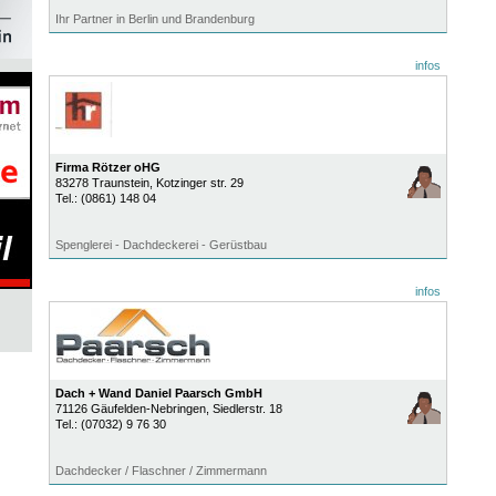
Ihr Partner in Berlin und Brandenburg
infos
Firma Rötzer oHG
83278
Traunstein
, Kotzinger str. 29
Tel.:
(0861) 148 04
Spenglerei - Dachdeckerei - Gerüstbau
infos
Dach + Wand Daniel Paarsch GmbH
71126
Gäufelden-Nebringen
, Siedlerstr. 18
Tel.:
(07032) 9 76 30
Dachdecker / Flaschner / Zimmermann