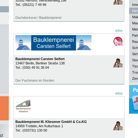
32052
Herford
, Viehtriftenweg 156
Tel.:
(05221) 7 49 99
Inn
Kle
Mal
Dachdeckerei / Bauklempnerei
Mau
Meta
infos
Park
Rau
Sch
Sich
Bauklempnerei Carsten Seifert
Stu
13467
Berlin
, Berliner Straße 138
Tisc
Tel.:
(030) 49 91 36 04
Tro
Zim
Der Fachmann im Norden
infos
Bauklempnerei M. Kliesener GmbH & Co.KG
14959
Trebbin
, Am Kulturhaus 1
Tel.:
(033731) 130 00