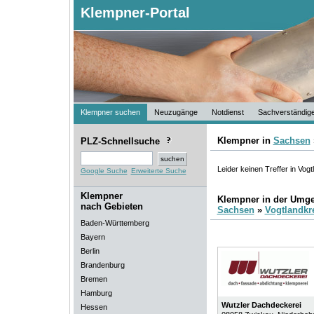
Klempner-Portal
Klempner suchen
Neuzugänge
Notdienst
Sachverständig
Klempner in
Sachsen
PLZ-Schnellsuche
Leider keinen Treffer in Vogt
Google Suche
Erweiterte Suche
Klempner
Klempner in der Umg
nach Gebieten
Sachsen
»
Vogtlandkr
Baden-Württemberg
Bayern
Berlin
Brandenburg
Bremen
Hamburg
Wutzler Dachdeckerei
Hessen