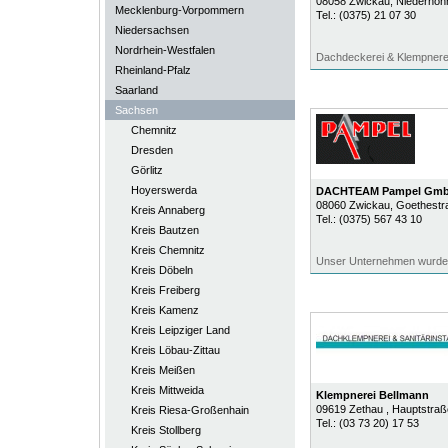
08058
Zwickau
, Niederhoh
Mecklenburg-Vorpommern
Tel.:
(0375) 21 07 30
Niedersachsen
Nordrhein-Westfalen
Dachdeckerei & Klempnere
Rheinland-Pfalz
Saarland
Sachsen
Chemnitz
Dresden
Görlitz
Hoyerswerda
DACHTEAM Pampel Gm
08060
Zwickau
, Goethestr
Kreis Annaberg
Tel.:
(0375) 567 43 10
Kreis Bautzen
Kreis Chemnitz
Unser Unternehmen wurde 
Kreis Döbeln
Kreis Freiberg
Kreis Kamenz
Kreis Leipziger Land
Kreis Löbau-Zittau
Kreis Meißen
Kreis Mittweida
Klempnerei Bellmann
09619
Zethau
, Hauptstraß
Kreis Riesa-Großenhain
Tel.:
(03 73 20) 17 53
Kreis Stollberg