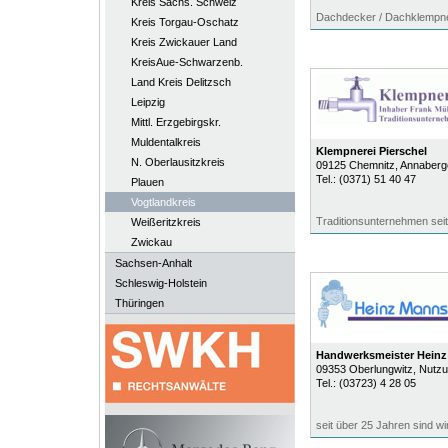
Kreis Sächs. Schweiz
Dachdecker / Dachklempner 
Kreis Torgau-Oschatz
Kreis Zwickauer Land
KreisAue-Schwarzenb.
Land Kreis Delitzsch
Leipzig
Mittl. Erzgebirgskr.
Muldentalkreis
Klempnerei Pierschel
N. Oberlausitzkreis
09125
Chemnitz
, Annaberge
Tel.:
(0371) 51 40 47
Plauen
Vogtlandkreis
Traditionsunternehmen sei
Weißeritzkreis
Zwickau
Sachsen-Anhalt
Schleswig-Holstein
Thüringen
Handwerksmeister Heinz
09353
Oberlungwitz
, Nutz
Tel.:
(03723) 4 28 05
seit über 25 Jahren sind wi