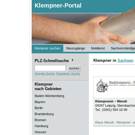
Klempner-Portal
Klempner suchen
Neuzugänge
Notdienst
Sachverständig
Klempner in
Sachsen
PLZ-Schnellsuche
Google Suche
Erweiterte Suche
Klempner
nach Gebieten
Baden-Württemberg
Klempnerei – Wendt
Bayern
04347
Leipzig
, Sternbachs
Berlin
Tel.:
(0341) 564 16 09
Brandenburg
Bremen
Klaus Wendt - Klempner- un
Hamburg
Hessen