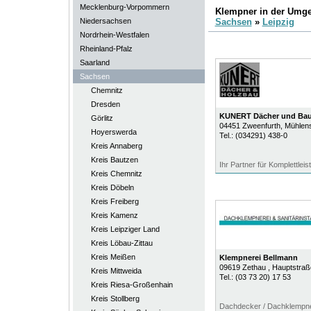
Mecklenburg-Vorpommern
Klempner in der Umg
Niedersachsen
Sachsen
»
Leipzig
Nordrhein-Westfalen
Rheinland-Pfalz
Saarland
Sachsen
Chemnitz
Dresden
KUNERT Dächer und Ba
Görlitz
04451
Zweenfurth
, Mühlen
Hoyerswerda
Tel.:
(034291) 438-0
Kreis Annaberg
Kreis Bautzen
Ihr Partner für Komplettlei
Kreis Chemnitz
Kreis Döbeln
Kreis Freiberg
Kreis Kamenz
Kreis Leipziger Land
Kreis Löbau-Zittau
Kreis Meißen
Klempnerei Bellmann
09619
Zethau
, Hauptstraß
Kreis Mittweida
Tel.:
(03 73 20) 17 53
Kreis Riesa-Großenhain
Kreis Stollberg
Dachdecker / Dachklempner 