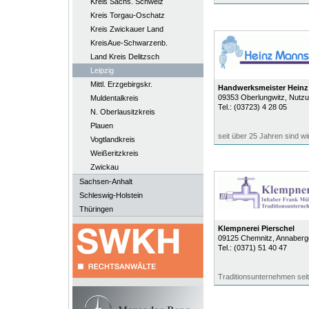
Kreis Sächs. Schweiz
Kreis Torgau-Oschatz
Kreis Zwickauer Land
KreisAue-Schwarzenb.
Land Kreis Delitzsch
Leipzig
Mittl. Erzgebirgskr.
Handwerksmeister Heinz
09353
Oberlungwitz
, Nutz
Muldentalkreis
Tel.:
(03723) 4 28 05
N. Oberlausitzkreis
Plauen
seit über 25 Jahren sind wi
Vogtlandkreis
Weißeritzkreis
Zwickau
Sachsen-Anhalt
Schleswig-Holstein
Thüringen
Klempnerei Pierschel
09125
Chemnitz
, Annaberge
Tel.:
(0371) 51 40 47
Traditionsunternehmen sei