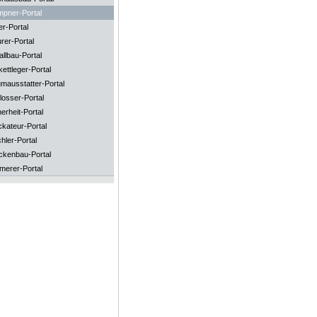
mpner-Portal
er-Portal
rer-Portal
llbau-Portal
ettleger-Portal
mausstatter-Portal
losser-Portal
erheit-Portal
ckateur-Portal
hler-Portal
ckenbau-Portal
merer-Portal