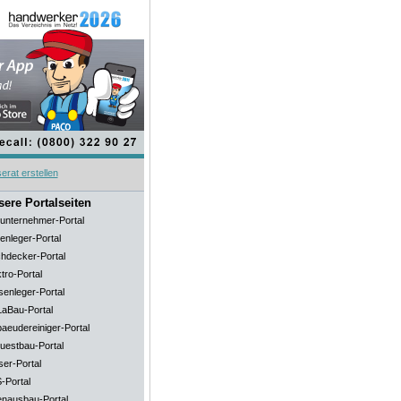
ere Portalseiten
unternehmer-Portal
enleger-Portal
hdecker-Portal
tro-Portal
senleger-Portal
aBau-Portal
aeudereiniger-Portal
uestbau-Portal
ser-Portal
-Portal
enausbau-Portal