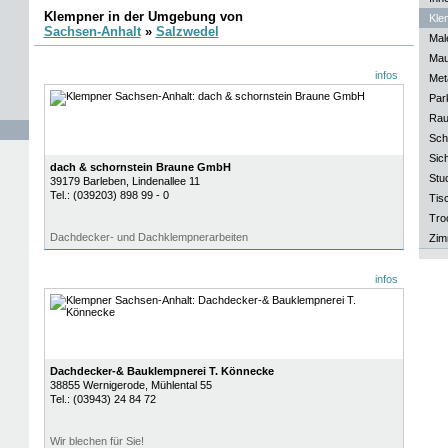
Klempner in der Umgebung von
Kle
Sachsen-Anhalt
»
Salzwedel
Mal
Mau
infos
Meta
Park
Rau
Sch
Sich
dach & schornstein Braune GmbH
Stu
39179
Barleben
, Lindenallee 11
Tel.:
(039203) 898 99 - 0
Tisc
Tro
Dachdecker- und Dachklempnerarbeiten
Zim
infos
Dachdecker-& Bauklempnerei T. Könnecke
38855
Wernigerode
, Mühlental 55
Tel.:
(03943) 24 84 72
Wir blechen für Sie!