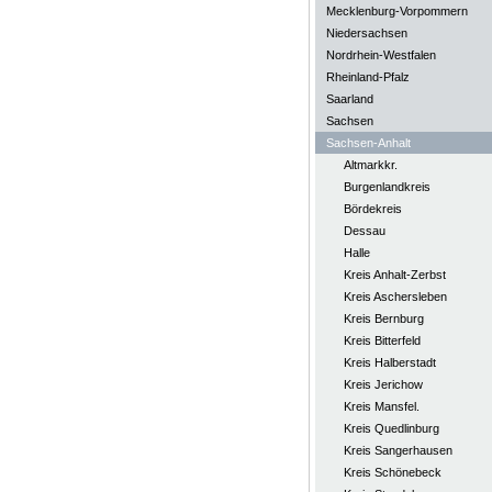
Mecklenburg-Vorpommern
Niedersachsen
Nordrhein-Westfalen
Rheinland-Pfalz
Saarland
Sachsen
Sachsen-Anhalt
Altmarkkr.
Burgenlandkreis
Bördekreis
Dessau
Halle
Kreis Anhalt-Zerbst
Kreis Aschersleben
Kreis Bernburg
Kreis Bitterfeld
Kreis Halberstadt
Kreis Jerichow
Kreis Mansfel.
Kreis Quedlinburg
Kreis Sangerhausen
Kreis Schönebeck