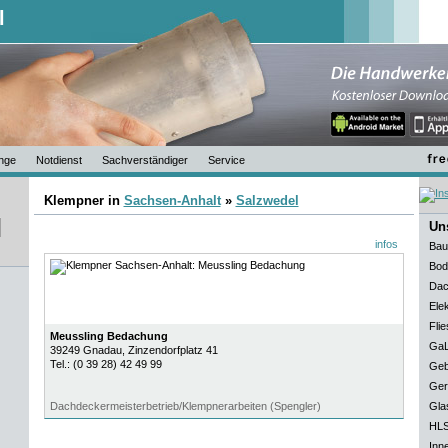
l
nge
Notdienst
Sachverständiger
Service
Klempner in
Sachsen-Anhalt
»
Salzwedel
Uns
infos
Bau
Bod
Dac
Elek
Flie
Meussling Bedachung
GaL
39249
Gnadau
, Zinzendorfplatz 41
Tel.:
(0 39 28) 42 49 99
Geb
Ger
Dachdeckermeisterbetrieb/Klempnerarbeiten (Spengler)
Gla
HLS
Inn