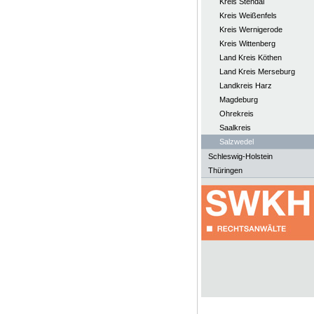
Kreis Stendal
Kreis Weißenfels
Kreis Wernigerode
Kreis Wittenberg
Land Kreis Köthen
Land Kreis Merseburg
Landkreis Harz
Magdeburg
Ohrekreis
Saalkreis
Salzwedel
Schleswig-Holstein
Thüringen