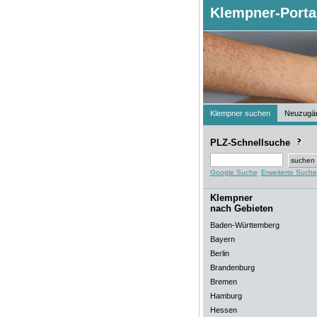
Klempner-Porta
Klempner suchen
Neuzugä
PLZ-Schnellsuche
Google Suche
Erweiterte Suche
Klempner
nach Gebieten
Baden-Württemberg
Bayern
Berlin
Brandenburg
Bremen
Hamburg
Hessen