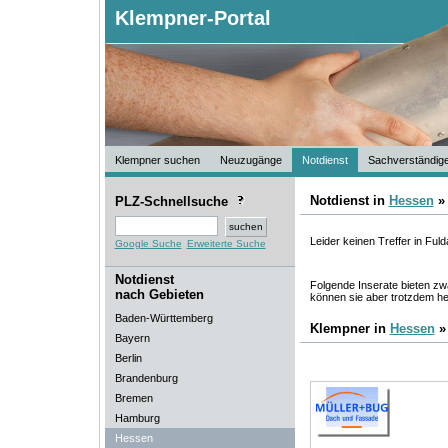
Klempner-Portal
Klempner suchen
Neuzugänge
Notdienst
Sachverständig
Notdienst in
Hessen
PLZ-Schnellsuche
Leider keinen Treffer in Fuld
Google Suche
Erweiterte Suche
Notdienst
Folgende Inserate bieten zwa
nach Gebieten
können sie aber trotzdem he
Baden-Württemberg
Klempner in
Hessen
Bayern
Berlin
Brandenburg
Bremen
Hamburg
Hessen