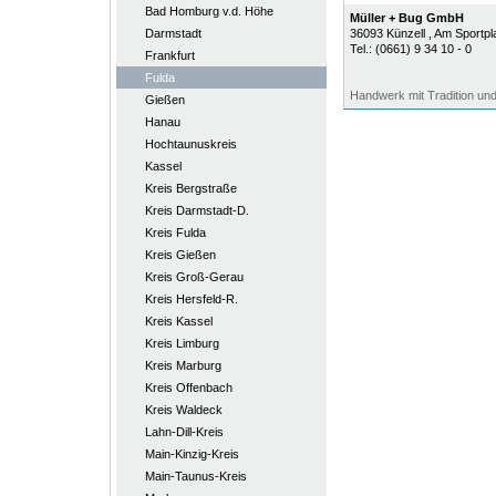
Bad Homburg v.d. Höhe
Müller + Bug GmbH
Darmstadt
36093
Künzell
, Am Sportpl
Tel.:
(0661) 9 34 10 - 0
Frankfurt
Fulda
Handwerk mit Tradition und
Gießen
Hanau
Hochtaunuskreis
Kassel
Kreis Bergstraße
Kreis Darmstadt-D.
Kreis Fulda
Kreis Gießen
Kreis Groß-Gerau
Kreis Hersfeld-R.
Kreis Kassel
Kreis Limburg
Kreis Marburg
Kreis Offenbach
Kreis Waldeck
Lahn-Dill-Kreis
Main-Kinzig-Kreis
Main-Taunus-Kreis