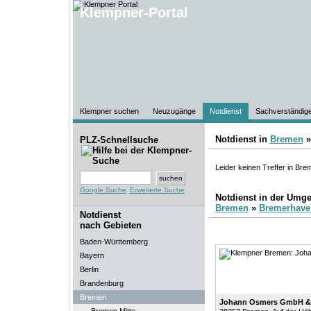
Klempner-Portal
Klempner suchen
Neuzugänge
Notdienst
Sachverständig
Notdienst in
Bremen
PLZ-Schnellsuche
Leider keinen Treffer in Br
Google Suche
Erweiterte Suche
Notdienst in der Umg
Bremen
»
Bremerhave
Notdienst
nach Gebieten
Baden-Württemberg
Bayern
Berlin
Brandenburg
Bremen
Johann Osmers GmbH &