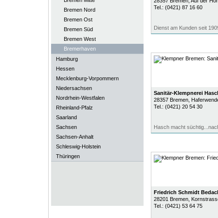
Bremen Mitte
28357
Bremen
, Auf der Hö
Tel.:
(0421) 87 16 60
Bremen Nord
Bremen Ost
Dienst am Kunden seit 190
Bremen Süd
Bremen West
Bremerhaven
Hamburg
Hessen
Mecklenburg-Vorpommern
Niedersachsen
Sanitär-Klempnerei Hasc
Nordrhein-Westfalen
28357
Bremen
, Haferwend
Tel.:
(0421) 20 54 30
Rheinland-Pfalz
Saarland
Sachsen
Hasch macht süchtig...na
Sachsen-Anhalt
Schleswig-Holstein
Thüringen
Friedrich Schmidt Bed
28201
Bremen
, Kornstrass
Tel.:
(0421) 53 64 75