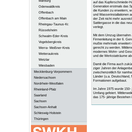
Marburg
auf das Kupferschmiede-Ha
Generation erstmals das S
Odenwaldkreis
die Kunden zu erweitern, 
Offenbach
und Wasserinstallationen a
Offenbach am Main
der Zeit nicht mehr ausrei
Sattlergasse in die das ne
Rheingau-Taunus-Kr.
verlegt.
Rüsselsheim
Mit dem Umzug übernahm au
Schwalm-Eder-Kreis
Firmenleitung in der 6. Ge
Vogelsbergkreis
mußte mehrmals erweitert
gerecht zu werden. Mittlerw
Werra- Meißner-Kreis
modernes Wohn- und Geschä
Wetteraukreis
und die Werkstatträume ab
Wetzlar
Damit die Firma auch zukünf
Wiesbaden
ziger Jahren der Anlagen
Mecklenburg-Vorpommern
zwischenzeitlich für namha
Länder (u.a. Deutschland, Ni
Niedersachsen
Formationen aufgebaut.
Nordrhein-Westfalen
Im Jahre 1975 wurde 150- 
Rheinland-Pfalz
Umfang gefeiert. Mittlerwei
Saarland
das 175- jährige Bestehen 
Sachsen
Sachsen-Anhalt
Schleswig-Holstein
Thüringen