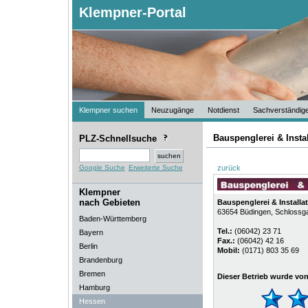
Klempner-Portal
Klempner suchen
Neuzugänge
Notdienst
Sachverständig
Bauspenglerei & Insta
PLZ-Schnellsuche
Google Suche
Erweiterte Suche
zurück
Klempner
nach Gebieten
Bauspenglerei & Installa
63654
Büdingen
, Schlossg
Baden-Württemberg
Tel.:
(06042) 23 71
Bayern
Fax.:
(06042) 42 16
Berlin
Mobil:
(0171) 803 35 69
Brandenburg
Bremen
Dieser Betrieb wurde vo
Hamburg
Hessen