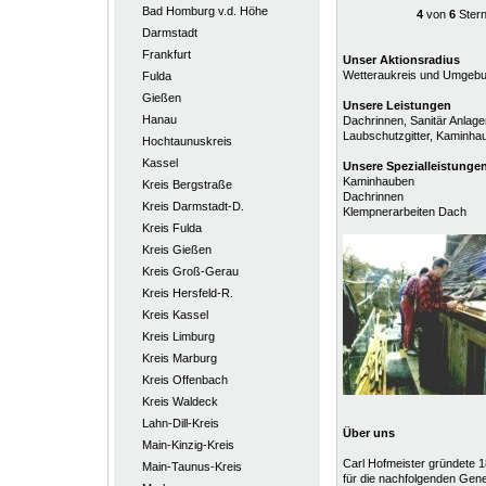
Bad Homburg v.d. Höhe
4
von
6
Ster
Darmstadt
Frankfurt
Unser Aktionsradius
Wetteraukreis und Umgeb
Fulda
Gießen
Unsere Leistungen
Hanau
Dachrinnen, Sanitär Anlage
Laubschutzgitter, Kaminh
Hochtaunuskreis
Kassel
Unsere
Spezialleistunge
Kaminhauben
Kreis Bergstraße
Dachrinnen
Kreis Darmstadt-D.
Klempnerarbeiten Dach
Kreis Fulda
Kreis Gießen
Kreis Groß-Gerau
Kreis Hersfeld-R.
Kreis Kassel
Kreis Limburg
Kreis Marburg
Kreis Offenbach
Kreis Waldeck
Lahn-Dill-Kreis
Über uns
Main-Kinzig-Kreis
Carl Hofmeister gründete 1
Main-Taunus-Kreis
für die nachfolgenden Gen