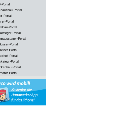
-Portal
enausbau-Portal
er-Portal
rer-Portal
llbau-Portal
ettleger-Portal
mausstatter-Portal
losser-Portal
reiner-Portal
erheit-Portal
ckateur-Portal
ckenbau-Portal
merer-Portal