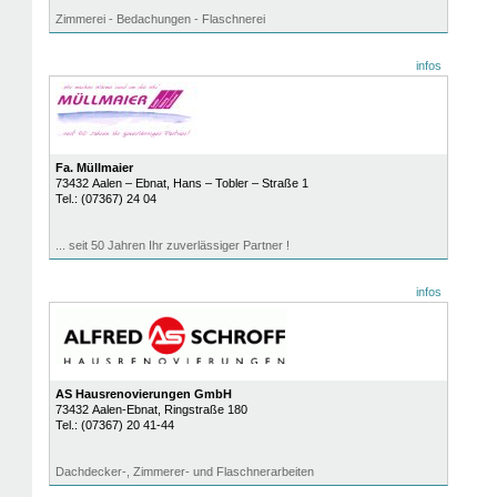
Zimmerei - Bedachungen - Flaschnerei
infos
Fa. Müllmaier
73432
Aalen – Ebnat
, Hans – Tobler – Straße 1
Tel.:
(07367) 24 04
... seit 50 Jahren Ihr zuverlässiger Partner !
infos
AS Hausrenovierungen GmbH
73432
Aalen-Ebnat
, Ringstraße 180
Tel.:
(07367) 20 41-44
Dachdecker-, Zimmerer- und Flaschnerarbeiten