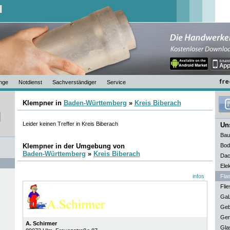
l
nge
Notdienst
Sachverständiger
Service
Klempner in
Baden-Württemberg
»
Kreis Biberach
Leider keinen Treffer in Kreis Biberach
Uns
Bau
Klempner in der Umgebung von
Bod
Baden-Württemberg
»
Kreis Biberach
Dac
Elek
infos
Fla
Flie
GaL
Geb
Ger
A. Schirmer
Gla