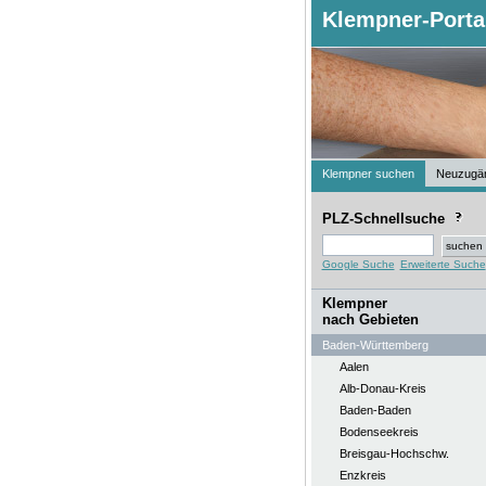
Klempner-Porta
Klempner suchen
Neuzugä
PLZ-Schnellsuche
Google Suche
Erweiterte Suche
Klempner
nach Gebieten
Baden-Württemberg
Aalen
Alb-Donau-Kreis
Baden-Baden
Bodenseekreis
Breisgau-Hochschw.
Enzkreis