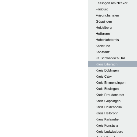
Esslingen am Neckar
Freiburg
Friedrichshafen
Göppingen
Heidelberg
Heilbronn
Hohenlohekreis
Karlsruhe
Konstanz
Kr. Schwäbisch Hall
Kreis Biberach
Kreis Böblingen
Kreis Calw
Kreis Emmendingen
Kreis Esslingen
Kreis Freudenstadt
Kreis Göppingen
Kreis Heidenheim
Kreis Heilbronn
Kreis Karlsruhe
Kreis Konstanz
Kreis Ludwigsburg