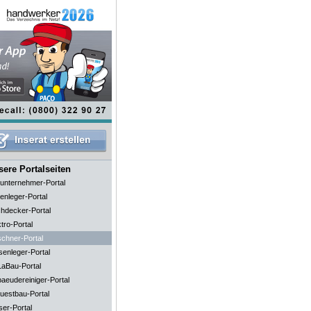
ere Portalseiten
unternehmer-Portal
enleger-Portal
hdecker-Portal
tro-Portal
schner-Portal
senleger-Portal
aBau-Portal
aeudereiniger-Portal
uestbau-Portal
ser-Portal