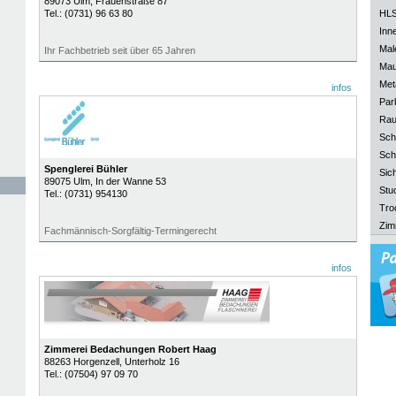
89073
Ulm
, Frauenstraße 87
Tel.:
(0731) 96 63 80
HLS
Inn
Mal
Ihr Fachbetrieb seit über 65 Jahren
Mau
Meta
infos
Park
Rau
Sch
Sch
Spenglerei Bühler
Sich
89075
Ulm
, In der Wanne 53
Stu
Tel.:
(0731) 954130
Tro
Zim
Fachmännisch-Sorgfältig-Termingerecht
infos
Zimmerei Bedachungen Robert Haag
88263
Horgenzell
, Unterholz 16
Tel.:
(07504) 97 09 70