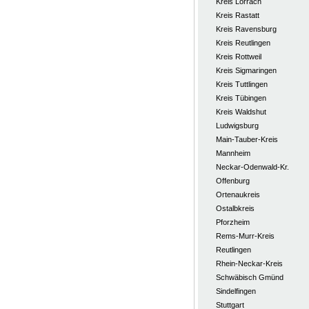
Kreis Lörrach
Kreis Rastatt
Kreis Ravensburg
Kreis Reutlingen
Kreis Rottweil
Kreis Sigmaringen
Kreis Tuttlingen
Kreis Tübingen
Kreis Waldshut
Ludwigsburg
Main-Tauber-Kreis
Mannheim
Neckar-Odenwald-Kr.
Offenburg
Ortenaukreis
Ostalbkreis
Pforzheim
Rems-Murr-Kreis
Reutlingen
Rhein-Neckar-Kreis
Schwäbisch Gmünd
Sindelfingen
Stuttgart