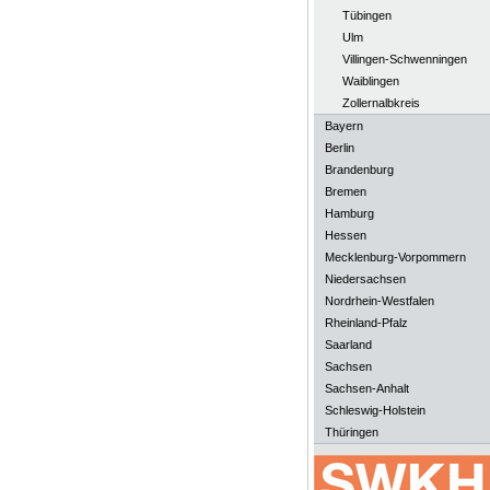
Tübingen
Ulm
Villingen-Schwenningen
Waiblingen
Zollernalbkreis
Bayern
Berlin
Brandenburg
Bremen
Hamburg
Hessen
Mecklenburg-Vorpommern
Niedersachsen
Nordrhein-Westfalen
Rheinland-Pfalz
Saarland
Sachsen
Sachsen-Anhalt
Schleswig-Holstein
Thüringen