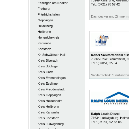
76149
Karlsruhe
, Rosenho
Esslingen am Neckar
Tel.:
(0721) 78 57 42
Freiburg
Friedrichshafen
Dachdecker und Zimmerma
Göppingen
Heidelberg
Heilbronn
Hohenlohekreis
Karlsruhe
Konstanz
Kr. Schwäbisch Hall
Kober Sanitärtechnik / B
75365
Calw-Stammheim
, 
Kreis Biberach
Tel.:
(07051) 35 54
Kreis Böblingen
Kreis Calw
Sanitärtechnik / Bauflaschn
Kreis Emmendingen
Kreis Esslingen
Kreis Freudenstadt
Kreis Göppingen
Kreis Heidenheim
Kreis Heilbronn
Kreis Karlsruhe
Ralph Louis Diezel
71634
Ludwigsburg
, Heim
Kreis Konstanz
Tel.:
(07141) 92 68 86
Kreis Ludwigsburg