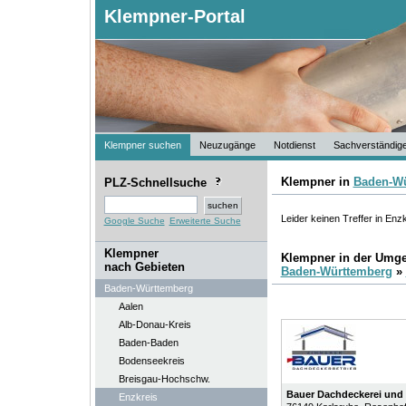
Klempner-Portal
Klempner suchen
Neuzugänge
Notdienst
Sachverständig
Klempner in
Baden-Wü
PLZ-Schnellsuche
Leider keinen Treffer in Enz
Google Suche
Erweiterte Suche
Klempner
Klempner in der Umg
nach Gebieten
Baden-Württemberg
»
Baden-Württemberg
Aalen
Alb-Donau-Kreis
Baden-Baden
Bodenseekreis
Breisgau-Hochschw.
Bauer Dachdeckerei und
Enzkreis