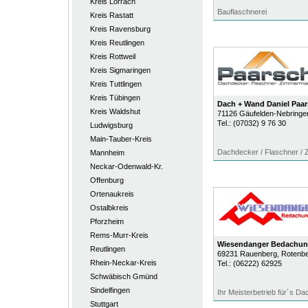
Kreis Lörrach
Bauflaschnerei
Kreis Rastatt
Kreis Ravensburg
Kreis Reutlingen
Kreis Rottweil
Kreis Sigmaringen
Kreis Tuttlingen
Kreis Tübingen
Dach + Wand Daniel Pa
Kreis Waldshut
71126
Gäufelden-Nebringe
Tel.:
(07032) 9 76 30
Ludwigsburg
Main-Tauber-Kreis
Dachdecker / Flaschner /
Mannheim
Neckar-Odenwald-Kr.
Offenburg
Ortenaukreis
Ostalbkreis
Pforzheim
Rems-Murr-Kreis
Wiesendanger Bedachu
Reutlingen
69231
Rauenberg
, Rotenb
Rhein-Neckar-Kreis
Tel.:
(06222) 62925
Schwäbisch Gmünd
Sindelfingen
Ihr Meisterbetrieb für´s Da
Stuttgart